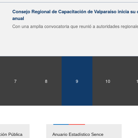
Consejo Regional de Capacitación de Valparaíso inicia su 
anual
Con una amplia convocatoria que reunió a autoridades regionale
7
8
9
10
ción Pública
Empleos Públicos
Anuario Estadístico Sence
Solicitud Audiencias y