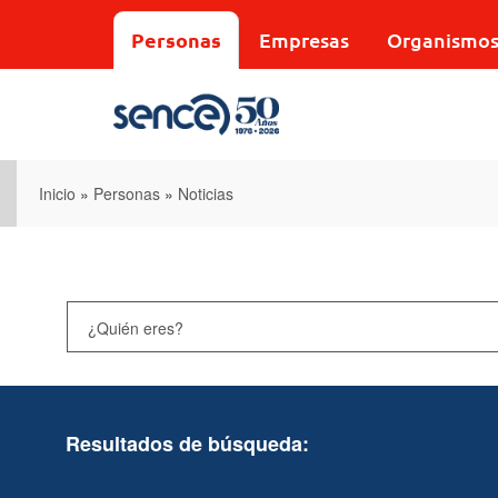
Pasar
al
Personas
Empresas
Organismo
contenido
principal
Inicio
»
Personas
»
Noticias
Resultados de búsqueda: