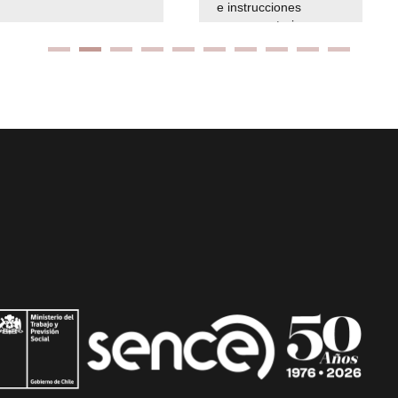
e instrucciones
presuspuetarias