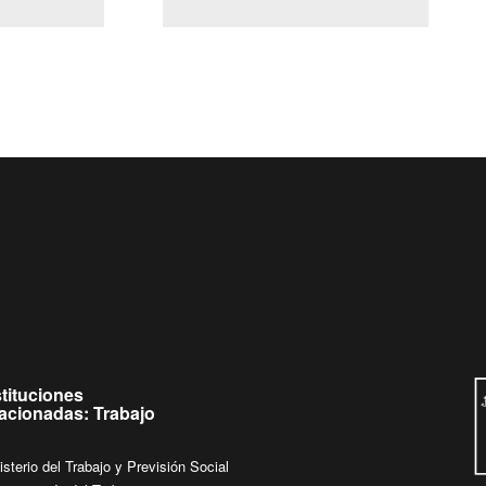
(Servicio Civil)
Ley Lobby
eves de
Ingrese su consulta al
Buzón Ciudadano
stituciones
lacionadas: Trabajo
isterio del Trabajo y Previsión Social