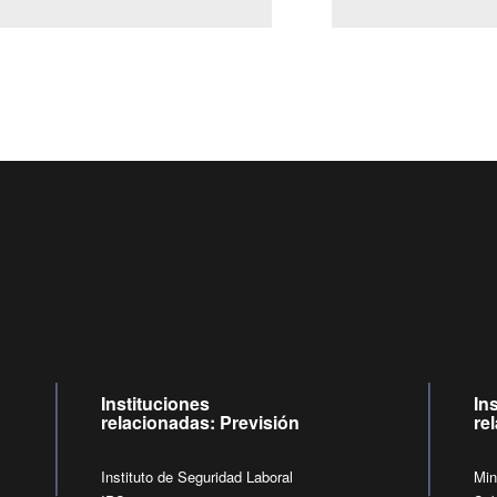
Centro de llamadas: 6007120028, Celular ✽8088 de lunes a ju
09:00 a 18:00 horas y viernes de 09:00 a 17:00 horas.
de lunes a viernes de 09:00 a 17:00 horas.
Videollamadas
Instituciones
In
relacionadas: Previsión
re
Instituto de Seguridad Laboral
Min