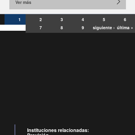
Ver más
1
2
3
4
5
6
7
8
9
siguiente ›
última »
Consultas
Buzón
por:
Ciudadano
6007120028, ✽8088
y
Videollamadas
Instituciones relacionadas: