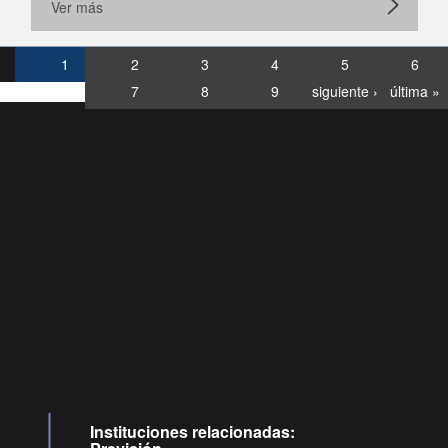
Ver más
1
2
3
4
5
6
7
8
9
siguiente ›
última »
Consultas
Buzón
por:
Ciudadano
0028, ✽8088
llamadas
Instituciones relacionadas: