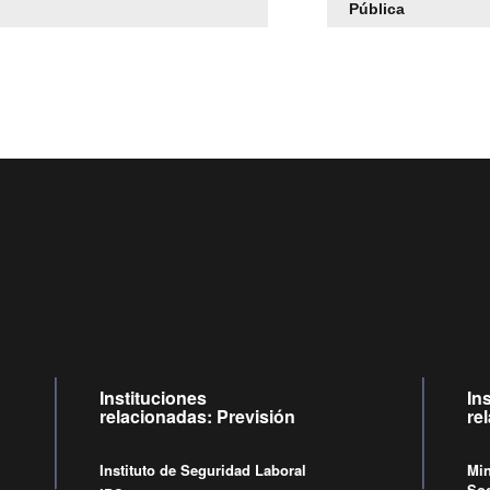
Pública
Centro de llamadas: 6007120028, Celular ✽8088 de lunes
09:00 a 18:00 horas y viernes de 09:00 a 17:00 horas.
Videollamadas
de lunes a viernes de 09:00 a 17:00 horas
Instituciones
In
relacionadas: Previsión
re
Instituto de Seguridad Laboral
Min
Soc