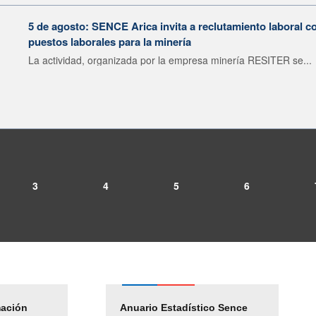
5 de agosto: SENCE Arica invita a reclutamiento laboral c
puestos laborales para la minería
La actividad, organizada por la empresa minería RESITER se...
3
4
5
6
mación
Empleos Públicos
Anuario Estadístico Sence
Solicitud Audiencias