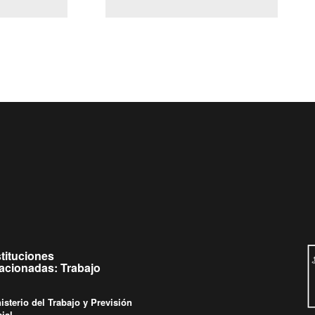
(Servicio Civil)
y Ley Lobby
 a jueves de
Ingrese su consulta al
Buzón Ciudadano
.
stituciones
lacionadas: Trabajo
isterio del Trabajo y Previsión
ial