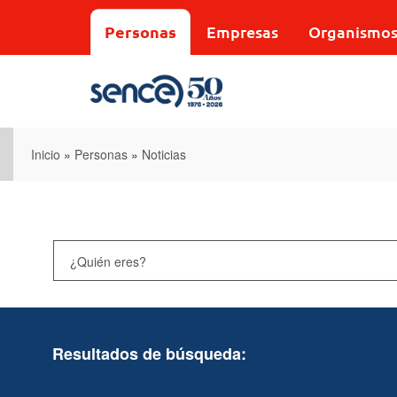
Pasar
al
Personas
Empresas
Organismo
contenido
principal
Inicio
»
Personas
»
Noticias
Resultados de búsqueda: