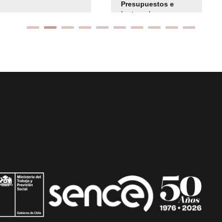
Presupuestos e
instrucciones
presuspuetarias