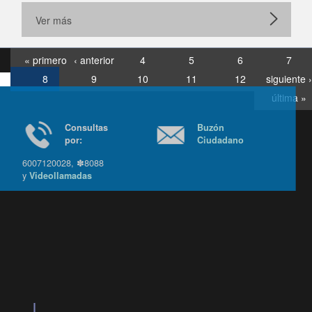
Ver más
« primero
‹ anterior
4
5
6
7
8
9
10
11
12
siguiente ›
última »
Consultas
Buzón
por:
Ciudadano
6007120028, ✽8088
y
Videollamadas
Ir arriba