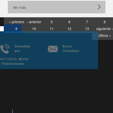
Ver más
« primero
‹ anterior
5
6
7
8
9
10
11
12
13
siguiente ›
última »
Consultas
Buzón
por:
Ciudadano
6007120028, ✽8088
y
Videollamadas