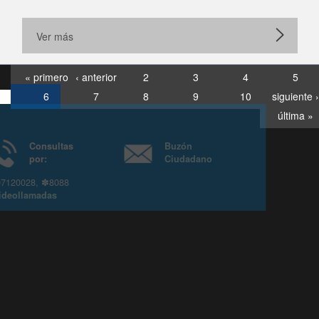
Ver más
« primero
‹ anterior
2
3
4
5
6
7
8
9
10
siguiente ›
última »
Consultas
Buzón
por:
Ciudadano
6007120028, ✽8088
y
Videollamadas