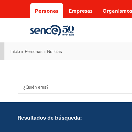
Pasar
al
Personas
Empresas
Organismo
contenido
principal
Inicio
»
Personas
»
Noticias
Resultados de búsqueda: