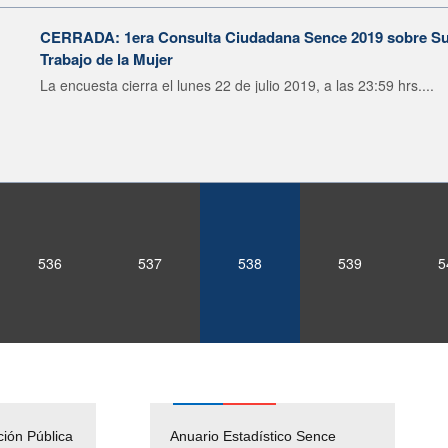
CERRADA: 1era Consulta Ciudadana Sence 2019 sobre Sub
Trabajo de la Mujer
La encuesta cierra el lunes 22 de julio 2019, a las 23:59 hrs....
536
537
538
539
5
ción Pública
Empleos Públicos
Anuario Estadístico Sence
Solicitud Audiencias y