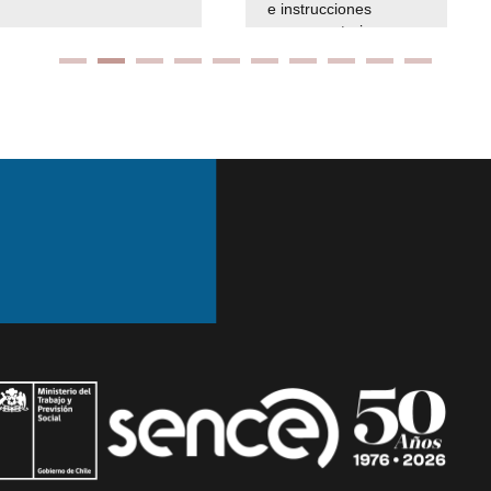
e instrucciones
presuspuetarias
Ir arriba