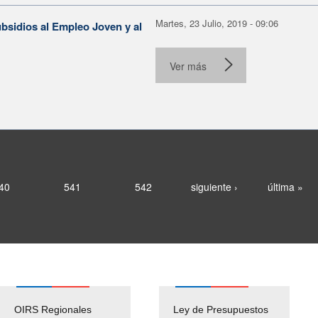
Martes, 23 Julio, 2019 - 09:06
sidios al Empleo Joven y al
Ver más
40
541
542
siguiente ›
última »
OIRS Regionales
Ley de Presupuestos