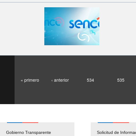
« primero
‹ anterior
534
535
Gobierno Transparente
Pago Proveedores
Solicitud de Informa