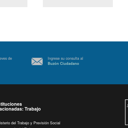
(Servicio Civil)
Ley Lobby
 a jueves de
Ingrese su consulta al
Buzón Ciudadano
.
stituciones
lacionadas: Trabajo
isterio del Trabajo y Previsión Social