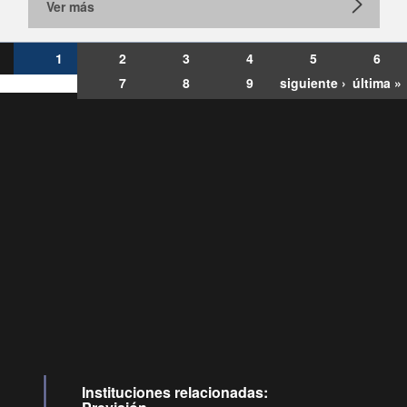
Ver más
1
2
3
4
5
6
7
8
9
siguiente ›
última »
Consultas
Buzón
por:
Ciudadano
6007120028, ✽8088
y
Videollamadas
Instituciones relacionadas: