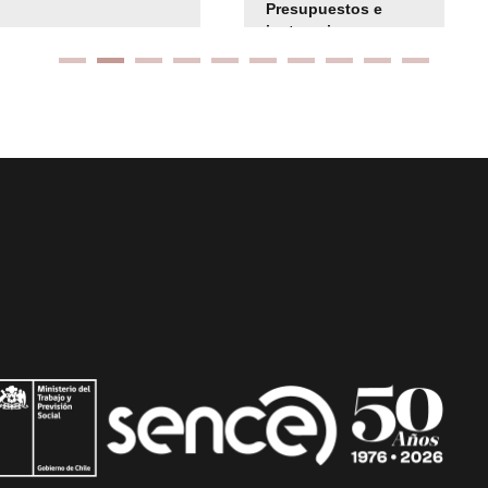
Presupuestos e
instrucciones
presuspuetarias