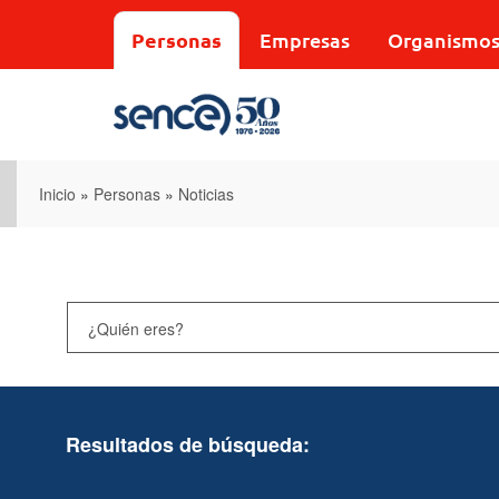
Pasar
al
Personas
Empresas
Organismo
contenido
principal
Inicio
»
Personas
»
Noticias
Resultados de búsqueda: