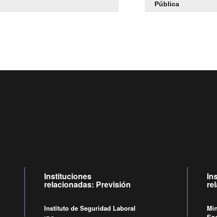
Pública
Centro de llamadas: 6007120028, Celular ✽8088 de lunes a 
09:00 a 18:00 horas y viernes de 09:00 a 17:00 horas.
Videollamadas
de lunes a viernes de 09:00 a 17:00 horas.
Instituciones
In
relacionadas: Previsión
re
Instituto de Seguridad Laboral
Min
Soc