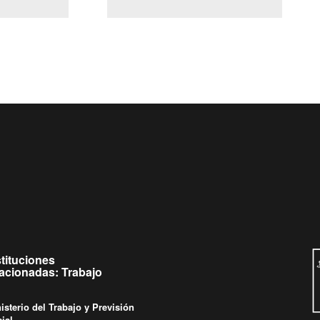
(Servicio Civil)
y Ley Lobby
jueves de
Ingrese su consulta al
Buzón Ciudadano
stituciones
lacionadas: Trabajo
isterio del Trabajo y Previsión
ial