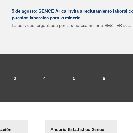
5 de agosto: SENCE Arica invita a reclutamiento laboral c
puestos laborales para la minería
La actividad, organizada por la empresa minería RESITER se...
3
4
5
6
mación
Empleos Públicos
Anuario Estadístico Sence
Solicitud Audiencias