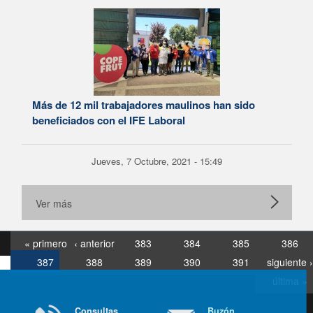
Más de 12 mil trabajadores maulinos han sido
beneficiados con el IFE Laboral
Jueves, 7 Octubre, 2021 - 15:49
Ver más
« primero
‹ anterior
383
384
385
386
387
388
389
390
391
siguiente ›
última »
Consultas
Buzón