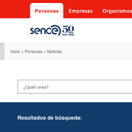
Pasar
al
Personas
Empresas
Organismo
contenido
principal
Inicio
»
Personas
»
Noticias
Resultados de búsqueda: