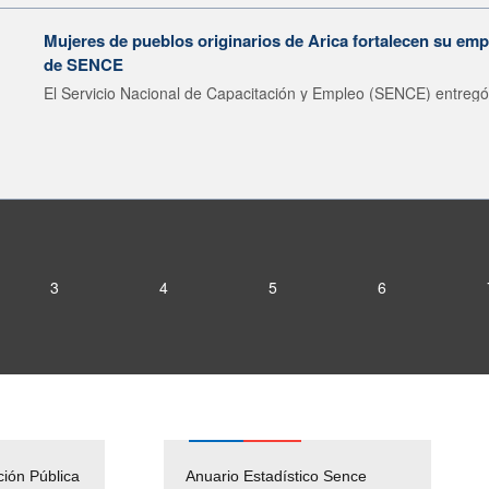
Mujeres de pueblos originarios de Arica fortalecen su emp
de SENCE
El Servicio Nacional de Capacitación y Empleo (SENCE) entregó 
3
4
5
6
ción Pública
Empleos Públicos
Anuario Estadístico Sence
Solicitud Audiencias y