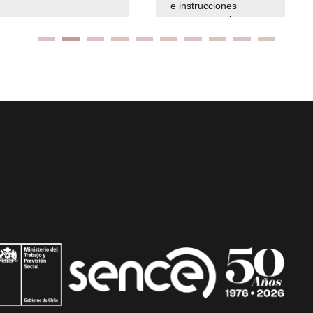
e instrucciones
presuspuetarias