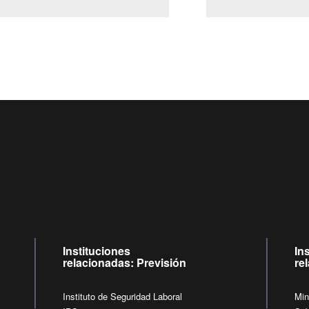
Centro de llamadas: 6007120028, Celular ✽8088 de lunes a j
09:00 a 18:00 horas y viernes de 09:00 a 17:00 horas.
de lunes a viernes de 09:00 a 17:00 horas.
Videollamadas
Instituciones
In
relacionadas: Previsión
re
Instituto de Seguridad Laboral
Min