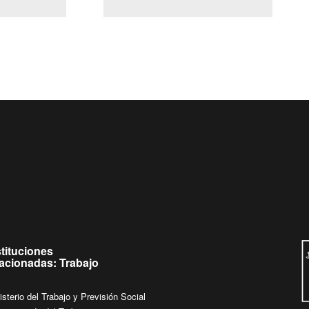
(Servicio Civil)
Ley Lobby
ueves de
Ingrese su consulta al
Buzón Ciudadano
stituciones
lacionadas: Trabajo
isterio del Trabajo y Previsión Social