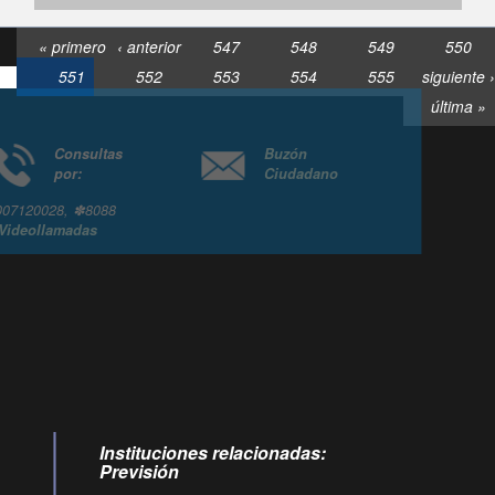
« primero
‹ anterior
547
548
549
550
551
552
553
554
555
siguiente ›
última »
Consultas
Buzón
por:
Ciudadano
6007120028, ✽8088
y
Videollamadas
Instituciones relacionadas:
Previsión