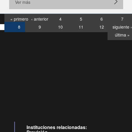
Ver más
« primero
‹ anterior
4
5
6
7
8
9
10
11
12
siguiente ›
última »
Consultas
Buzón
por:
Ciudadano
6007120028, ✽8088
y
Videollamadas
Instituciones relacionadas: