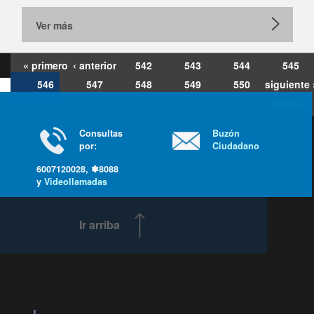
Ver más
« primero
‹ anterior
542
543
544
545
546
547
548
549
550
siguiente 
última »
Consultas
Buzón
por:
Ciudadano
6007120028, ✽8088
y
Videollamadas
Ir arriba