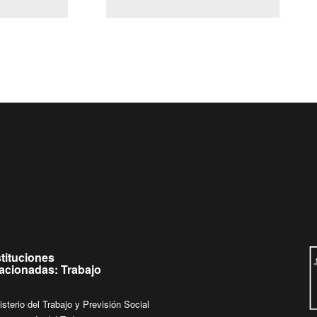
(Servicio Civil)
Ley Lobby
Ingrese su consulta al
Buzón Ciudadano
stituciones
lacionadas: Trabajo
isterio del Trabajo y Previsión Social