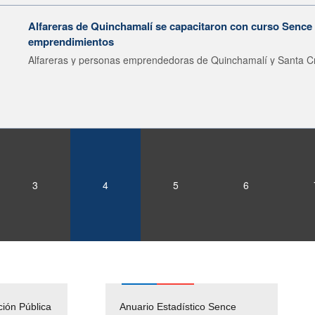
Alfareras de Quinchamalí se capacitaron con curso Sence 
emprendimientos
Alfareras y personas emprendedoras de Quinchamalí y Santa Cr
3
4
5
6
ción Pública
Empleos Públicos
Anuario Estadístico Sence
Solicitud Audiencias y