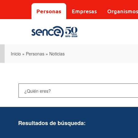
Pasar
al
Personas
Empresas
Organismo
contenido
principal
Inicio
»
Personas
»
Noticias
Resultados de búsqueda: