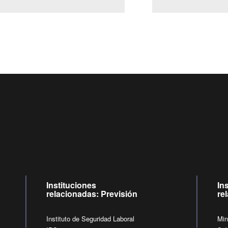
Centro de llamadas: 6007120028, Celular ✽8088 de lunes a jueves de
09:00 a 18:00 horas y viernes de 09:00 a 17:00 horas.
de lunes a viernes de 09:00 a 17:00 horas.
Videollamadas
Instituciones
In
relacionadas: Previsión
re
Instituto de Seguridad Laboral
Min