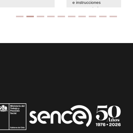
e instrucciones
presuspuetarias