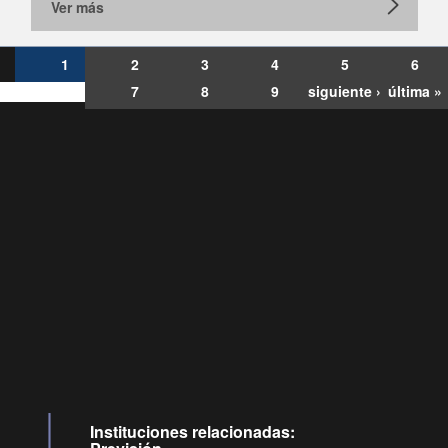
Ver más
1
2
3
4
5
6
7
8
9
siguiente ›
última »
Consultas
Buzón
por:
Ciudadano
6007120028, ✽8088
y
Videollamadas
Instituciones relacionadas: