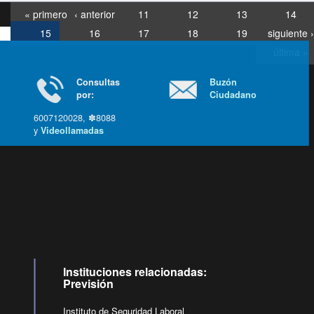
« primero
‹ anterior
11
12
13
14
15
16
17
18
19
siguiente ›
última »
Consultas
Buzón
por:
Ciudadano
6007120028, ✽8088
y
Videollamadas
Ir arriba
Instituciones relacionadas:
Previsión
Instituto de Seguridad Laboral