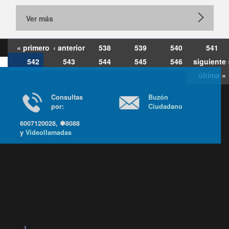
Ver más
« primero
‹ anterior
538
539
540
541
542
543
544
545
546
siguiente 
última »
Consultas
Buzón
por:
Ciudadano
6007120028, ✽8088
y
Videollamadas
Ir arriba