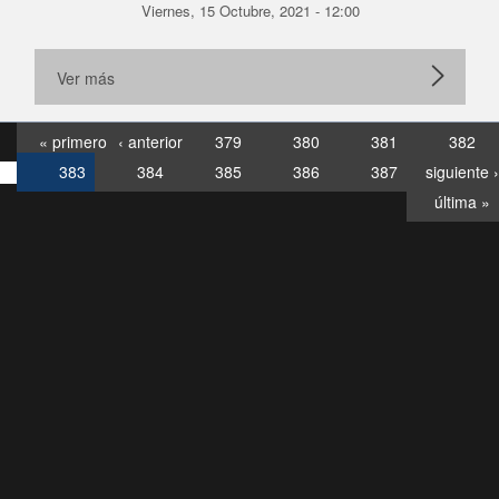
Viernes, 15 Octubre, 2021 - 12:00
Ver más
« primero
‹ anterior
379
380
381
382
383
384
385
386
387
siguiente ›
última »
Consultas
Buzón
por:
Ciudadano
6007120028, ✽8088
y
Videollamadas