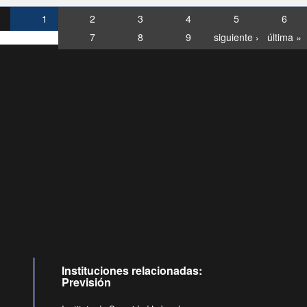
1
2
3
4
5
6
7
8
9
siguiente ›
última »
Consultas
Buzón
por:
Ciudadano
6007120028, ✽8088
y
Videollamadas
Instituciones relacionadas:
Previsión