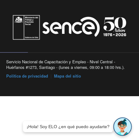
Servicio Nacional de Capacitación y Empleo - Nivel Central -
Huérfanos #1273, Santiago - (lunes a viernes, 09:00 a 18:00 hrs.).
Política de privacidad
|
Mapa del sitio
¡Hola! Soy ELO ¿en qué puedo ayudarte?