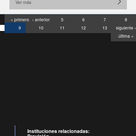
Ver más
« primero
‹ anterior
5
6
7
8
9
10
11
12
13
siguiente ›
última »
Consultas
Buzón
por:
Ciudadano
6007120028, ✽8088
y
Videollamadas
Instituciones relacionadas: