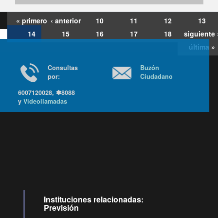
« primero
‹ anterior
10
11
12
13
14
15
16
17
18
siguiente 
última »
Consultas
Buzón
por:
Ciudadano
6007120028, ✽8088
y
Videollamadas
Ir arriba
Instituciones relacionadas:
Previsión