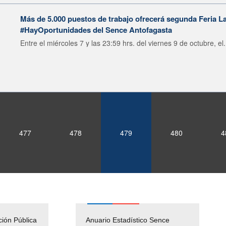
Más de 5.000 puestos de trabajo ofrecerá segunda Feria La
#HayOportunidades del Sence Antofagasta
Entre el miércoles 7 y las 23:59 hrs. del viernes 9 de octubre, el.
477
478
479
480
4
ción Pública
Empleos Públicos
Anuario Estadístico Sence
Solicitud Audiencias y