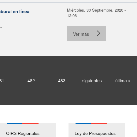
Miércoles, 30 Septiembre, 2020 -
boral en línea
13:06
..
Ver más
81
482
483
siguiente ›
última »
OIRS Regionales
Ley de Presupuestos