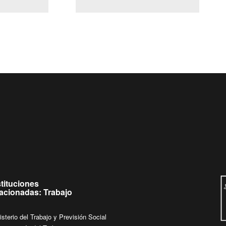
(Servicio Civil)
Ley Lobby
ueves de
Ingrese su consulta al
Buzón Ciudadano
stituciones
lacionadas: Trabajo
isterio del Trabajo y Previsión Social