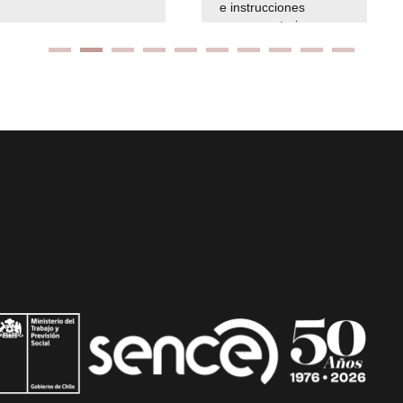
e instrucciones
presuspuetarias