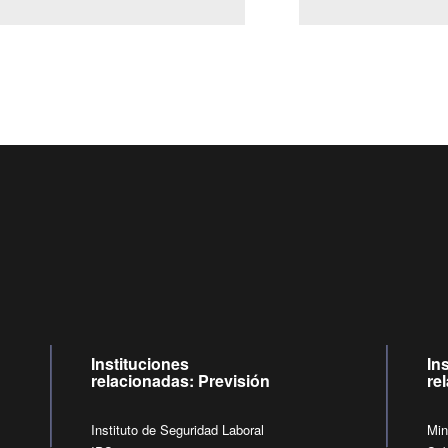
Centro de llamadas: 6007120028, Celular ✽8088 de lunes a j
09:00 a 18:00 horas y viernes de 09:00 a 17:00 horas.
de lunes a viernes de 09:00 a 17:00 horas.
Videollamadas
Instituciones
In
relacionadas: Previsión
re
Instituto de Seguridad Laboral
Min