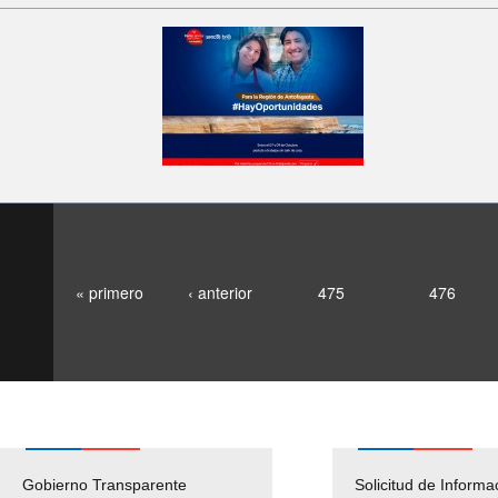
« primero
‹ anterior
475
476
Gobierno Transparente
Pago Proveedores
Solicitud de Informa