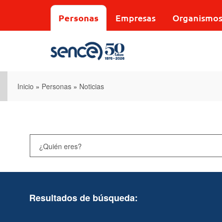
Pasar
al
Personas
Empresas
Organismo
contenido
principal
Inicio
»
Personas
»
Noticias
Resultados de búsqueda: