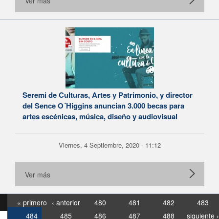
Ver más
Seremi de Culturas, Artes y Patrimonio, y director
del Sence O´Higgins anuncian 3.000 becas para
artes escénicas, música, diseño y audiovisual
Viernes, 4 Septiembre, 2020 - 11:12
Ver más
« primero
‹ anterior
480
481
482
483
484
485
486
487
488
siguiente ›