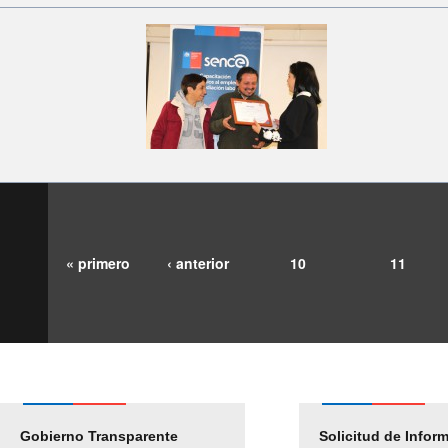
« primero
‹ anterior
10
11
Gobierno Transparente
Pago Proveedores
Solicitud de Infor