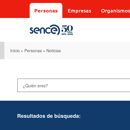
Pasar
al
Personas
Empresas
Organismo
contenido
principal
Inicio
»
Personas
»
Noticias
Resultados de búsqueda: