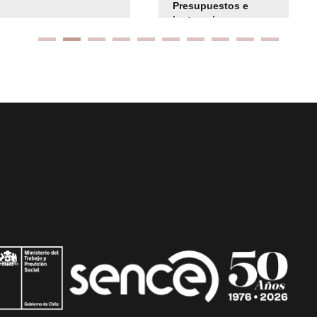
Presupuestos e
instrucciones
presuspuetarias