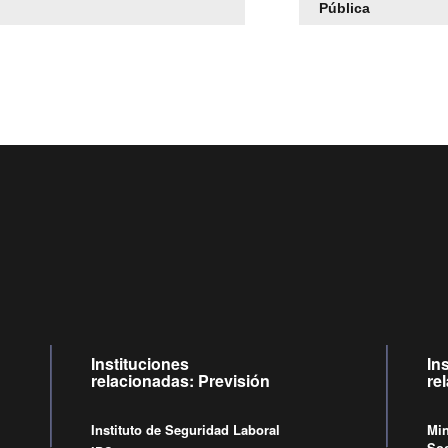
Pública
Centro de llamadas: 6007120028, Celular ✽8088 de lun
09:00 a 18:00 horas y viernes de 09:00 a 17:00 horas.
Videollamadas
de lunes a viernes de 09:00 a 17:00 hor
Instituciones
In
relacionadas: Previsión
re
Instituto de Seguridad Laboral
Min
Soc