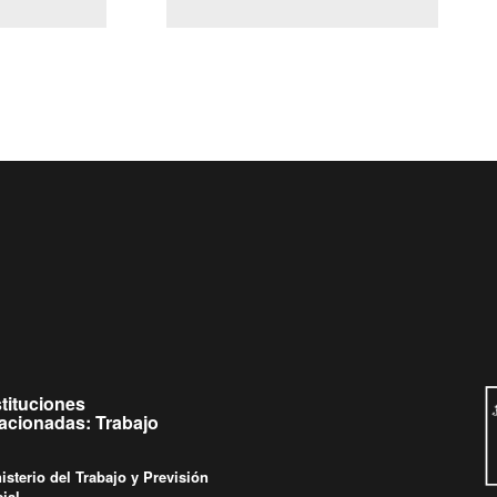
(Servicio Civil)
y Ley Lobby
es a jueves de
Ingrese su consulta al
Buzón Ciudadano
as.
stituciones
lacionadas: Trabajo
isterio del Trabajo y Previsión
ial