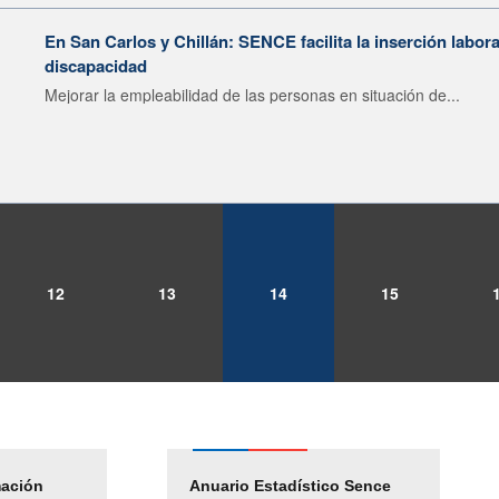
En San Carlos y Chillán: SENCE facilita la inserción labor
discapacidad
Mejorar la empleabilidad de las personas en situación de...
12
13
14
15
mación
Empleos Públicos
Anuario Estadístico Sence
Solicitud Audiencias