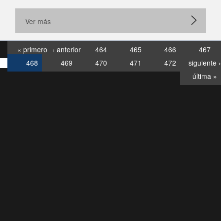
Ver más
« primero
‹ anterior
464
465
466
467
468
469
470
471
472
siguiente ›
última »
Consultas
Buzón
por:
Ciudadano
6007120028, ✽8088
y
Videollamadas