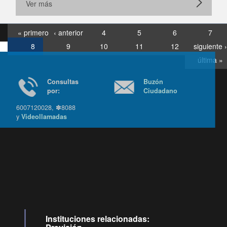
Ver más
« primero
‹ anterior
4
5
6
7
8
9
10
11
12
siguiente ›
última »
Consultas
Buzón
por:
Ciudadano
6007120028, ✽8088
y
Videollamadas
Ir arriba
Instituciones relacionadas: