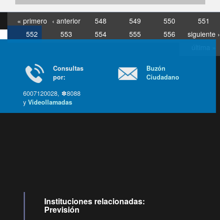
« primero
‹ anterior
548
549
550
551
552
553
554
555
556
siguiente ›
última »
Consultas
Buzón
por:
Ciudadano
6007120028, ✽8088
y
Videollamadas
Ir arriba
Instituciones relacionadas:
Previsión