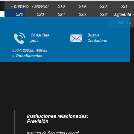
« primero
‹ anterior
518
519
520
521
522
523
524
525
526
siguiente ›
última »
Consultas
Buzón
por:
Ciudadano
6007120028, ✽8088
y
Videollamadas
Ir arriba
Instituciones relacionadas:
Previsión
Instituto de Seguridad Laboral