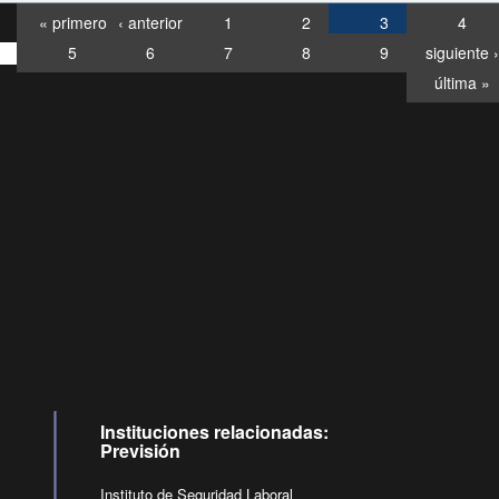
« primero
‹ anterior
1
2
3
4
5
6
7
8
9
siguiente ›
última »
Consultas
Buzón
por:
Ciudadano
6007120028, ✽8088
y
Videollamadas
Instituciones relacionadas:
Previsión
Instituto de Seguridad Laboral