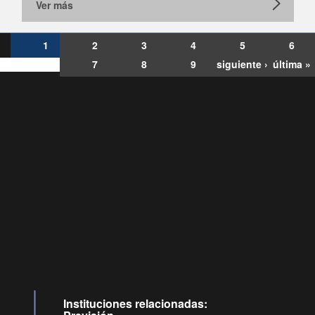
Ver más
1
2
3
4
5
6
7
8
9
siguiente ›
última »
Consultas
Buzón
por:
Ciudadano
6007120028, ✽8088
y
Videollamadas
Instituciones relacionadas: