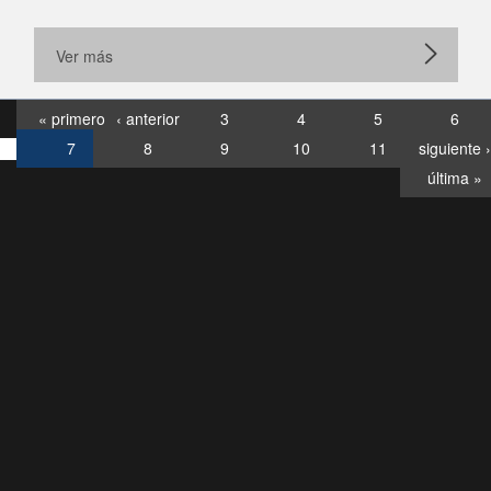
Ver más
« primero
‹ anterior
3
4
5
6
7
8
9
10
11
siguiente ›
última »
Consultas
Buzón
por:
Ciudadano
6007120028, ✽8088
y
Videollamadas