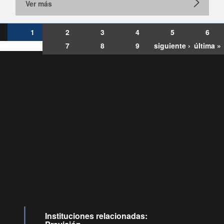
Ver más
1
2
3
4
5
6
7
8
9
siguiente ›
última »
Consultas
Buzón
por:
Ciudadano
6007120028, ✽8088
y
Videollamadas
Instituciones relacionadas: