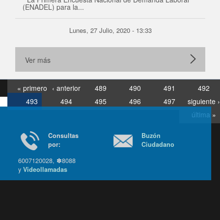
(ENADEL) para la...
Lunes, 27 Julio, 2020 - 13:33
Ver más
« primero
‹ anterior
489
490
491
492
493
494
495
496
497
siguiente ›
última »
Consultas
Buzón
por:
Ciudadano
6007120028, ✽8088
y
Videollamadas
Ir arriba