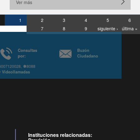
Ver más
1
2
3
4
5
6
7
8
9
siguiente ›
última »
Consultas
Buzón
por:
Ciudadano
6007120028, ✽8088
y
Videollamadas
Instituciones relacionadas: