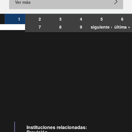
Ver más
1
2
3
4
5
6
7
8
9
siguiente ›
última »
Consultas
Buzón
por:
Ciudadano
6007120028, ✽8088
y
Videollamadas
Instituciones relacionadas: