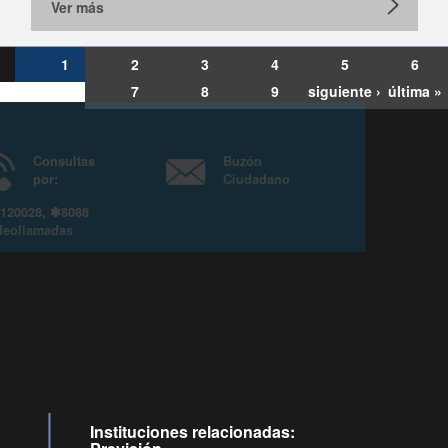
Ver más
1
2
3
4
5
6
7
8
9
siguiente ›
última »
Consultas
Buzón
por:
Ciudadano
6007120028, ✽8088
y
Videollamadas
Instituciones relacionadas: