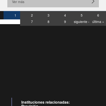
Ver más
1
2
3
4
5
6
7
8
9
siguiente ›
última »
Consultas
Buzón
por:
Ciudadano
6007120028, ✽8088
y
Videollamadas
Instituciones relacionadas: