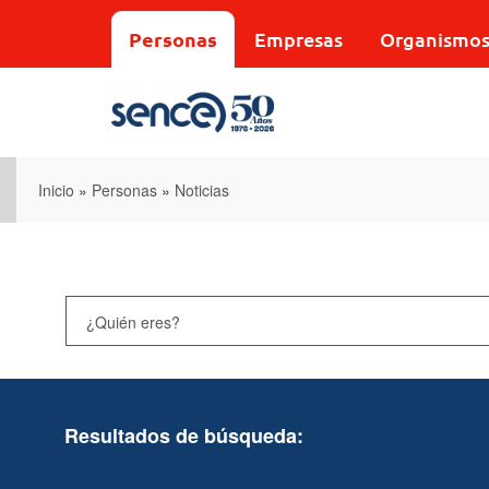
Pasar
al
Personas
Empresas
Organismo
contenido
principal
Inicio
»
Personas
»
Noticias
Resultados de búsqueda: