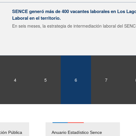
SENCE generó más de 400 vacantes laborales en Los Lagos
Laboral en el territorio.
En seis meses, la estrategia de intermediación laboral del SENC
4
5
6
7
ción Pública
Empleos Públicos
Anuario Estadístico Sence
Solicitud Audiencias y