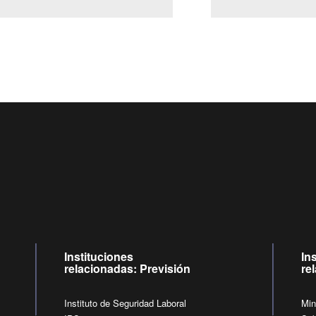
Centro de llamadas: 6007120028, Celular ✽8088 de lunes a ju
09:00 a 18:00 horas y viernes de 09:00 a 17:00 horas.
de lunes a viernes de 09:00 a 17:00 horas.
Videollamadas
Instituciones
In
relacionadas: Previsión
re
Instituto de Seguridad Laboral
Min