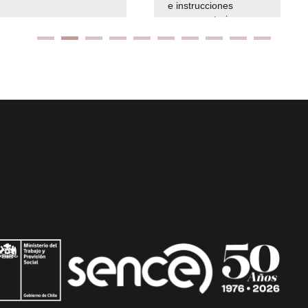
e instrucciones
presuspuetarias