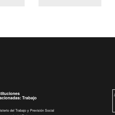
(Servicio Civil)
Ley Lobby
eves de
Ingrese su consulta al
Buzón Ciudadano
stituciones
lacionadas: Trabajo
isterio del Trabajo y Previsión Social