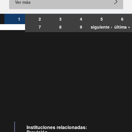
Ver más
1
2
3
4
5
6
7
8
9
siguiente ›
última »
Consultas
Buzón
por:
Ciudadano
6007120028, ✽8088
y
Videollamadas
Instituciones relacionadas: