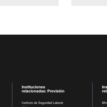
Centro de llamadas: 6007120028, Celular ✽8088 de lunes a j
09:00 a 18:00 horas y viernes de 09:00 a 17:00 horas.
de lunes a viernes de 09:00 a 17:00 horas.
Videollamadas
Instituciones
In
relacionadas: Previsión
re
Instituto de Seguridad Laboral
Min