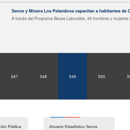
Sence y Minera Los Pelambres capacitan a habitantes de Ca
A través del Programa Becas Laborales, 49 hombres y mujeres d
547
548
549
550
5
ción Pública
Empleos Públicos
Anuario Estadístico Sence
Solicitud Audiencias y