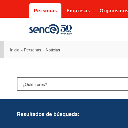
Pasar
al
Personas
Empresas
Organismo
contenido
principal
Inicio
»
Personas
»
Noticias
Resultados de búsqueda: