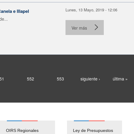
Lunes, 13 Mayo, 2019 - 12:06
nela e Illapel
e...
Ver más
51
552
553
siguiente ›
última »
OIRS Regionales
Ley de Presupuestos