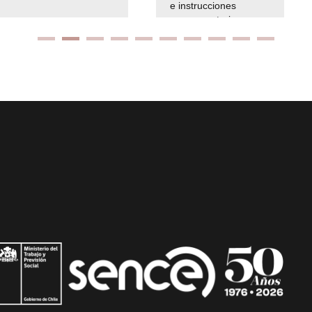
e instrucciones
presuspuetarias