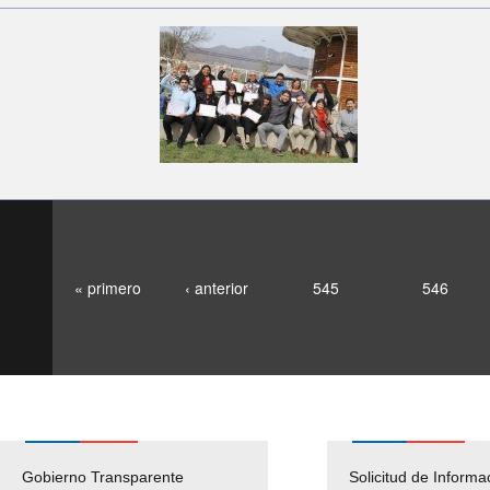
« primero
‹ anterior
545
546
Gobierno Transparente
Pago Proveedores
Solicitud de Informa