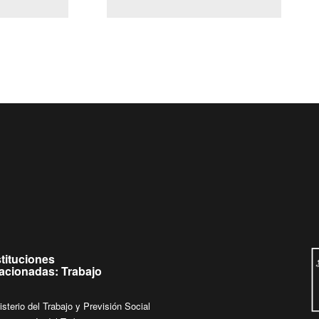
(Servicio Civil)
Ley Lobby
ueves de
Ingrese su consulta al
Buzón Ciudadano
stituciones
lacionadas: Trabajo
isterio del Trabajo y Previsión Social