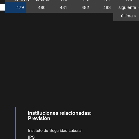
479
480
481
482
483
siguiente ›
última »
Consultas
Buzón
por:
Ciudadano
6007120028, ✽8088
y
Videollamadas
Instituciones relacionadas:
Previsión
Instituto de Seguridad Laboral
IPS