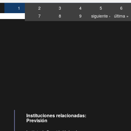
1
2
3
4
5
6
7
8
9
siguiente ›
última »
Consultas
Buzón
por:
Ciudadano
6007120028, ✽8088
y
Videollamadas
Instituciones relacionadas:
Previsión