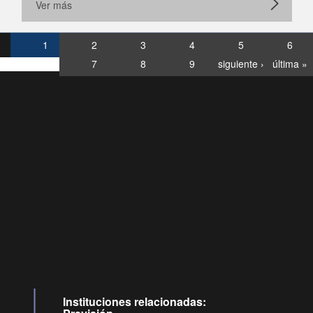
Ver más
1
2
3
4
5
6
7
8
9
siguiente ›
última »
Consultas
Buzón
por:
Ciudadano
6007120028, ✽8088
y
Videollamadas
Instituciones relacionadas: