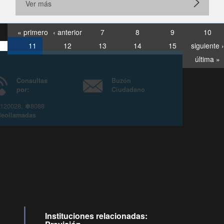
Ver más
« primero
‹ anterior
7
8
9
10
11
12
13
14
15
siguiente ›
última »
Consultas
Buzón
por:
Ciudadano
6007120028, ✽8088
y
Videollamadas
Instituciones relacionadas: