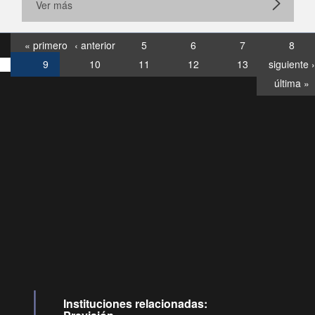
Ver más
« primero
‹ anterior
5
6
7
8
9
10
11
12
13
siguiente ›
última »
Consultas
Buzón
por:
Ciudadano
6007120028, ✽8088
y
Videollamadas
Instituciones relacionadas: