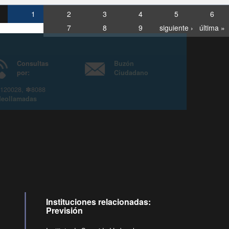
1
2
3
4
5
6
7
8
9
siguiente ›
última »
Consultas
Buzón
por:
Ciudadano
6007120028, ✽8088
y
Videollamadas
Instituciones relacionadas:
Previsión