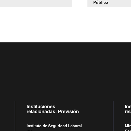
Pública
Centro de llamadas: 6007120028, Celular ✽8088 de lunes a jueves
09:00 a 18:00 horas y viernes de 09:00 a 17:00 horas.
Videollamadas
de lunes a viernes de 09:00 a 17:00 horas.
Instituciones
In
relacionadas: Previsión
re
Instituto de Seguridad Laboral
Min
Soc