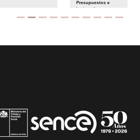
Presupuestos e
instrucciones
presuspuetarias