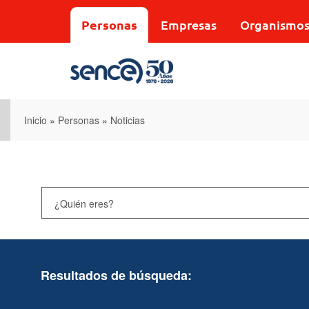
Pasar
al
Personas
Empresas
Organismo
contenido
principal
Inicio
»
Personas
»
Noticias
Resultados de búsqueda: