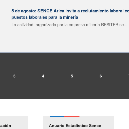
5 de agosto: SENCE Arica invita a reclutamiento laboral c
puestos laborales para la minería
La actividad, organizada por la empresa minería RESITER se...
3
4
5
6
mación
Empleos Públicos
Anuario Estadístico Sence
Solicitud Audiencias