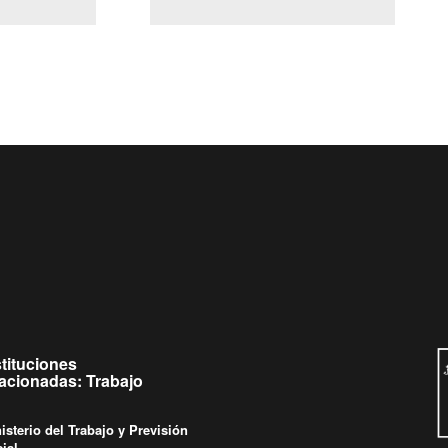
(Servicio Civil)
y Ley Lobby
 de
Ingrese su consulta al
Buzón Ciudadano
stituciones
lacionadas: Trabajo
isterio del Trabajo y Previsión
ial